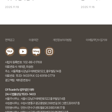
2025.11.19
2025.11.18
면책공고
이용약관
개인정보처리방침
이메일무단수집거부
사업자 등록번호 : 102-88-01768
대표변호사 : 채의준, 최승현
주소 : 서울특별시 강남구 테헤란로 522, 홍우빌딩 14층
대표번호 : 1533-1403 FAX : 02-6918-0779
광고책임 : 채의준 변호사
Office Info 법무법인 태하
24시 법률상담 1533-1403
서울주사무소 : 서울시 강남구 테헤란로 522 홍우빌딩 14층
수원분사무소 : 수원시 영통구 광교중앙로 266번길 30 그랜드프라자7층
인천분사무소 : 인천시 연수구 센트럴로 263 IBS타워 17층