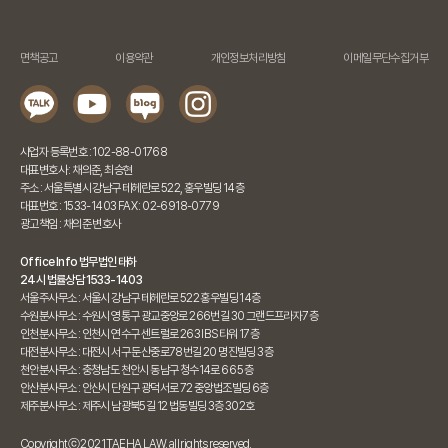
면책공고
이용약관
개인정보처리방침
이메일무단수집거부
사업자 등록번호 : 102-88-01768
대표변호사 : 채의준, 최승현
주소 : 서울특별시 강남구 테헤란로 522, 홍우빌딩 14층
대표번호 : 1533-1403 FAX : 02-6918-0779
광고책임 : 채의준 변호사
Office Info 법무법인 태하
24시 법률상담 1533-1403
서울주사무소 : 서울시 강남구 테헤란로 522 홍우빌딩 14층
수원분사무소 : 수원시 영통구 광교중앙로 266번길 30 그랜드프라자7층
인천분사무소 : 인천시 연수구 센트럴로 263 IBS타워 17층
대전분사무소 : 대전시 서구 둔산중로78번길 20 명진빌딩 3층
천안분사무소 : 충청남도 천안시 동남구 청수14로 66 5층
안산분사무소 : 안산시 단원구 광덕서로 72 중앙법조빌딩 6층
제주분사무소 : 제주시 남광북5길 12 법동빌딩 3층 302호
Copyrightⓒ 2021 TAEHA LAW. all rights reserved.