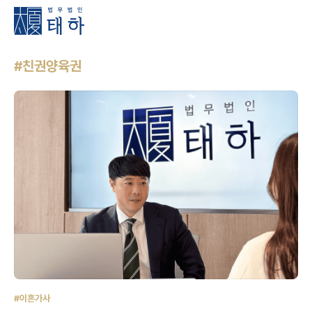
#친권양육권
#이혼가사