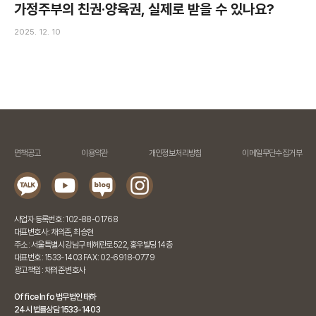
가정주부의 친권·양육권, 실제로 받을 수 있나요?
2025. 12. 10
면책공고
이용약관
개인정보처리방침
이메일무단수집거부
사업자 등록번호 : 102-88-01768
대표변호사 : 채의준, 최승현
주소 : 서울특별시 강남구 테헤란로 522, 홍우빌딩 14층
대표번호 : 1533-1403 FAX : 02-6918-0779
광고책임 : 채의준 변호사
Office Info 법무법인 태하
24시 법률상담 1533-1403