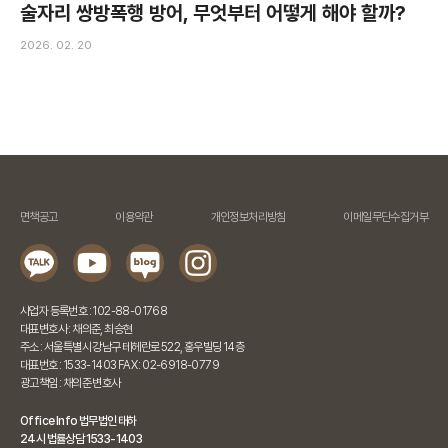
술자리 쌍방폭행 방어, 무엇부터 어떻게 해야 할까?
2026. 02. 20
면책공고
이용약관
개인정보처리방침
이메일무단수집거부
사업자 등록번호 : 102-88-01768
대표변호사 : 채의준, 최승현
주소 : 서울특별시 강남구 테헤란로 522, 홍우빌딩 14층
대표번호 : 1533-1403 FAX : 02-6918-0779
광고책임 : 채의준 변호사
Office Info 법무법인 태하
24시 법률상담 1533-1403