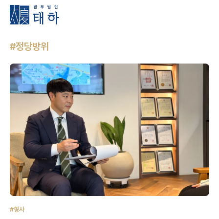
#정당방위
#형사