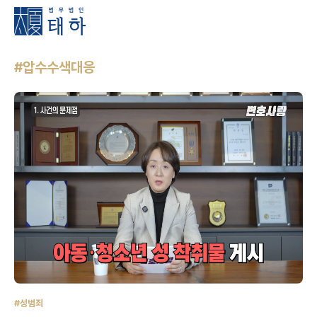
#압수수색대응
#성범죄