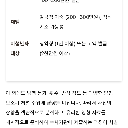
100~200만원 벌금
벌금액 가중 (200~300만원), 정식
기
재범
기소 가능성
대
미성년자
징역형 (1년 이상) 또는 고액 벌금
아
대상
(2천만원 이상)
이 외에도 범행 동기, 횟수, 반성 정도 등 다양한 양형
요소가 처벌 수위에 영향을 미칩니다. 따라서 자신의
상황을 객관적으로 분석하고, 유리한 양형 자료를
체계적으로 준비하여 수사기관에 제출하는 과정이 처벌