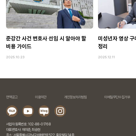
준강간 사건 변호사 선임 시 알아야 할
미성년자 영상 구
비용 가이드
정리
2025.10.23
2025.12.11
면책공고
이용약관
개인정보처리방침
이메일무단수집거부
사업자 등록번호 : 102-88-01768
대표변호사 : 채의준, 최승현
주소 : 서울특별시 강남구 테헤란로 522, 홍우빌딩 14층