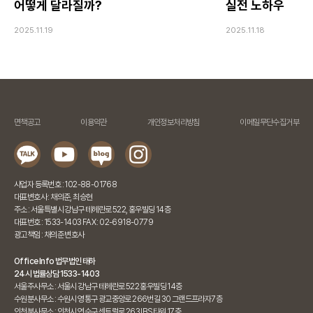
어떻게 달라질까?
실전 노하우
2025.11.19
2025.11.18
면책공고
이용약관
개인정보처리방침
이메일무단수집거부
사업자 등록번호 : 102-88-01768
대표변호사 : 채의준, 최승현
주소 : 서울특별시 강남구 테헤란로 522, 홍우빌딩 14층
대표번호 : 1533-1403 FAX : 02-6918-0779
광고책임 : 채의준 변호사
Office Info 법무법인 태하
24시 법률상담 1533-1403
서울주사무소 : 서울시 강남구 테헤란로 522 홍우빌딩 14층
수원분사무소 : 수원시 영통구 광교중앙로 266번길 30 그랜드프라자7층
인천분사무소 : 인천시 연수구 센트럴로 263 IBS타워 17층