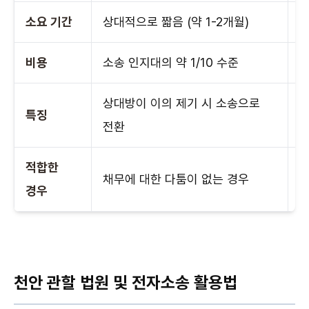
소요 기간
상대적으로 짧음 (약 1-2개월)
상
비용
소송 인지대의 약 1/10 수준
통
상대방이 이의 제기 시 소송으로
특징
다
전환
적합한
계
채무에 대한 다툼이 없는 경우
경우
천안 관할 법원 및 전자소송 활용법