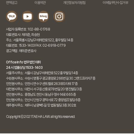
면책공고
이용약관
개인정보처리방침
이메일무단수집거부
사업자 등록번호 : 102-88-01768
대표변호사 : 채의준, 최승현
주소 : 서울특별시 강남구 테헤란로 522, 홍우빌딩 14층
대표번호 : 1533-1403 FAX : 02-6918-0779
광고책임 : 채의준 변호사
Office Info 법무법인 태하
24시 법률상담 1533-1403
서울주사무소 : 서울시 강남구 테헤란로 522 홍우빌딩 14층
수원분사무소 : 수원시 영통구 광교중앙로 266번길 30 그랜드프라자7층
인천분사무소 : 인천시 연수구 센트럴로 263 IBS타워 17층
대전분사무소 : 대전시 서구 둔산중로78번길 20 명진빌딩 3층
천안분사무소 : 충청남도 천안시 동남구 청수14로 66 5층
안산분사무소 : 안산시 단원구 광덕서로 72 중앙법조빌딩 6층
제주분사무소 : 제주시 남광북5길 12 법동빌딩 3층 302호
Copyrightⓒ 2021 TAEHA LAW. all rights reserved.
법무법인 태하 24시간 상담 가능