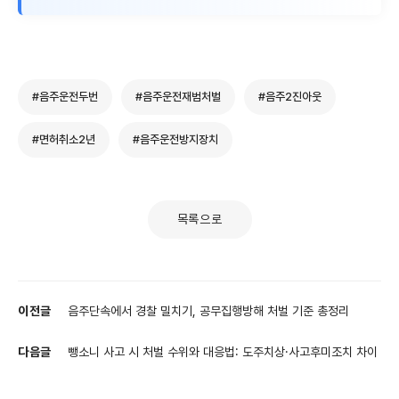
#음주운전두번
#음주운전재범처벌
#음주2진아웃
#면허취소2년
#음주운전방지장치
목록으로
이전글
음주단속에서 경찰 밀치기, 공무집행방해 처벌 기준 총정리
다음글
뺑소니 사고 시 처벌 수위와 대응법: 도주치상·사고후미조치 차이