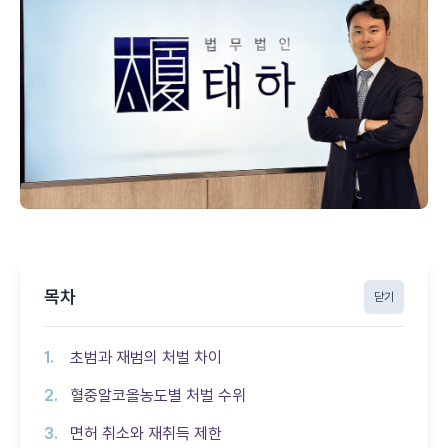
목차
닫기
초범과 재범의 처벌 차이
혈중알코올농도별 처벌 수위
면허 취소와 재취득 제한