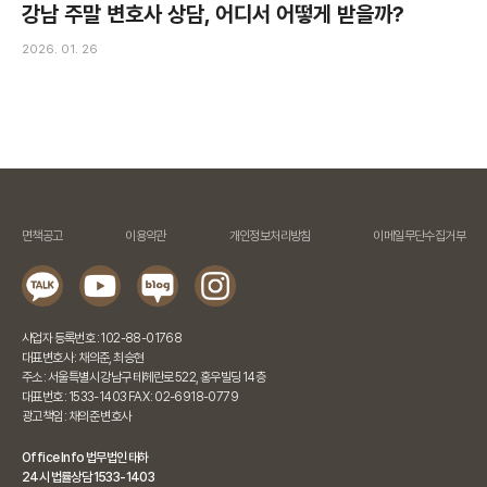
강남 주말 변호사 상담, 어디서 어떻게 받을까?
2026. 01. 26
면책공고
이용약관
개인정보처리방침
이메일무단수집거부
사업자 등록번호 : 102-88-01768
대표변호사 : 채의준, 최승현
주소 : 서울특별시 강남구 테헤란로 522, 홍우빌딩 14층
대표번호 : 1533-1403 FAX : 02-6918-0779
광고책임 : 채의준 변호사
Office Info 법무법인 태하
24시 법률상담 1533-1403