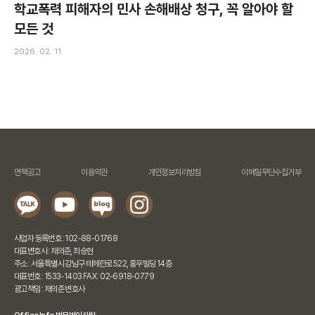
학교폭력 피해자의 민사 손해배상 청구, 꼭 알아야 할
모든 것
2026. 02. 11
면책공고
이용약관
개인정보처리방침
이메일무단수집거부
사업자 등록번호 : 102-88-01768
대표변호사 : 채의준, 최승현
주소 : 서울특별시 강남구 테헤란로 522, 홍우빌딩 14층
대표번호 : 1533-1403 FAX : 02-6918-0779
광고책임 : 채의준 변호사