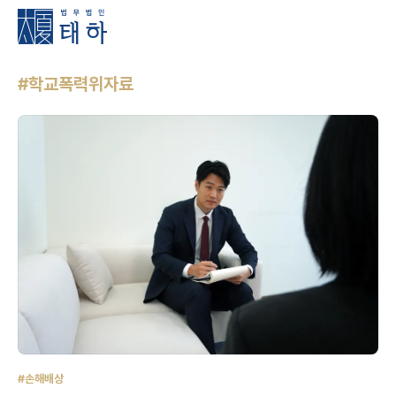
#학교폭력위자료
#손해배상