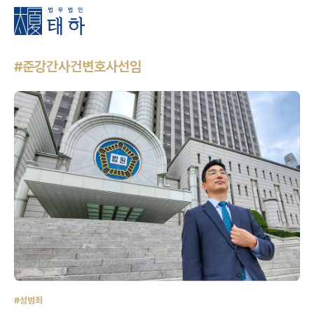
#준강간사건변호사선임
#성범죄