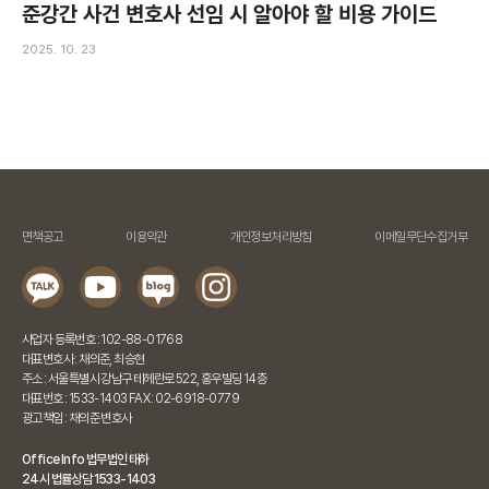
준강간 사건 변호사 선임 시 알아야 할 비용 가이드
2025. 10. 23
면책공고
이용약관
개인정보처리방침
이메일무단수집거부
사업자 등록번호 : 102-88-01768
대표변호사 : 채의준, 최승현
주소 : 서울특별시 강남구 테헤란로 522, 홍우빌딩 14층
대표번호 : 1533-1403 FAX : 02-6918-0779
광고책임 : 채의준 변호사
Office Info 법무법인 태하
24시 법률상담 1533-1403