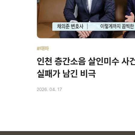
#태하
인천 층간소음 살인미수 사건
실패가 남긴 비극
2026. 04. 17