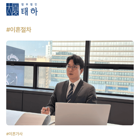
#이혼절차
#이혼가사