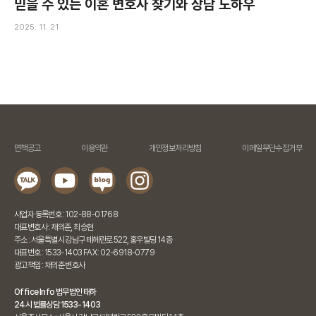
믿을 수 있는 이혼 변호사 찾기와 상담 노하우
2025. 11. 21
면책공고
이용약관
개인정보처리방침
이메일무단수집거부
사업자 등록번호 : 102-88-01768
대표변호사 : 채의준, 최승현
주소 : 서울특별시 강남구 테헤란로 522, 홍우빌딩 14층
대표번호 : 1533-1403 FAX : 02-6918-0779
광고책임 : 채의준 변호사
Office Info 법무법인 태하
24시 법률상담 1533-1403