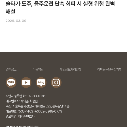
술타기·도주, 음주운전 단속 회피 시 실형 위험 완벽
해설
2026. 03. 09
면책공고
이용약관
개인정보처리방침
이메일무단수집거부
사업자 등록번호 : 102-88-01768
대표변호사 : 채의준, 최승현
주소 : 서울특별시 강남구 테헤란로 522, 홍우빌딩 14층
대표번호 : 1533-1403 FAX : 02-6918-0779
광고책임 : 채의준 변호사