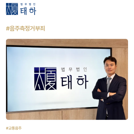
#음주측정거부죄
#교통음주