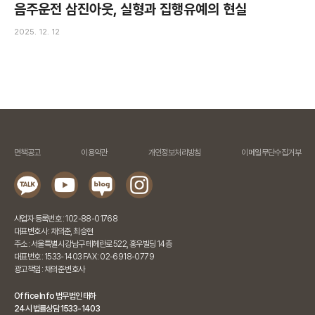
음주운전 삼진아웃, 실형과 집행유예의 현실
2025. 12. 12
면책공고
이용약관
개인정보처리방침
이메일무단수집거부
사업자 등록번호 : 102-88-01768
대표변호사 : 채의준, 최승현
주소 : 서울특별시 강남구 테헤란로 522, 홍우빌딩 14층
대표번호 : 1533-1403 FAX : 02-6918-0779
광고책임 : 채의준 변호사
Office Info 법무법인 태하
24시 법률상담 1533-1403