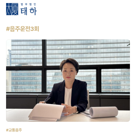
#음주운전3회
#교통음주