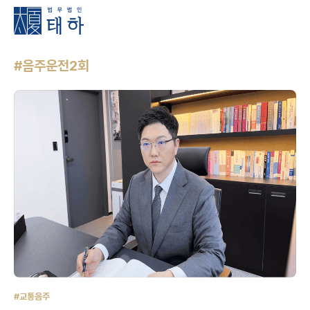
#음주운전2회
#교통음주