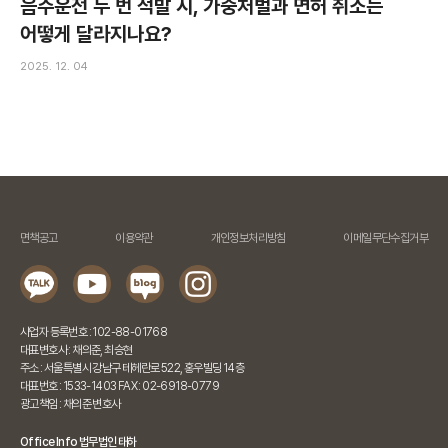
음주운전 두 번 적발 시, 가중처벌과 면허 취소는
어떻게 달라지나요?
2025. 12. 04
면책공고
이용약관
개인정보처리방침
이메일무단수집거부
사업자 등록번호 : 102-88-01768
대표변호사 : 채의준, 최승현
주소 : 서울특별시 강남구 테헤란로 522, 홍우빌딩 14층
대표번호 : 1533-1403 FAX : 02-6918-0779
광고책임 : 채의준 변호사
Office Info 법무법인 태하