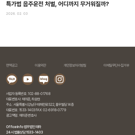
특가법 음주운전 처벌, 어디까지 무거워질까?
2026. 02. 03
면책공고
이용약관
개인정보처리방침
이메일무단수집거부
사업자 등록번호 : 102-88-01768
대표변호사 : 채의준, 최승현
주소 : 서울특별시 강남구 테헤란로 522, 홍우빌딩 14층
대표번호 : 1533-1403 FAX : 02-6918-0779
광고책임 : 채의준 변호사
Office Info 법무법인 태하
24시 법률상담 1533-1403