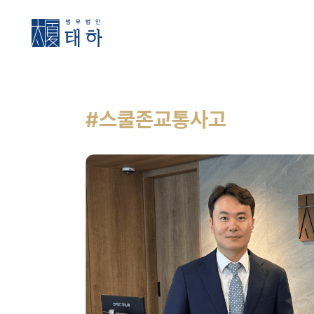
#스쿨존교통사고