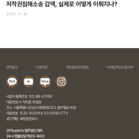
저작권침해소송 감액, 실제로 어떻게 이뤄지나?
2026. 01. 19
면책공고
이용약관
개인정보처리방침
이메일무단수집거부
사업자 등록번호 : 102-88-01768
대표변호사 : 채의준, 최승현
주소 : 서울특별시 강남구 테헤란로 522, 홍우빌딩 14층
대표번호 : 1533-1403 FAX : 02-6918-0779
광고책임 : 채의준 변호사
Office Info 법무법인 태하
24시 법률상담 1533-1403