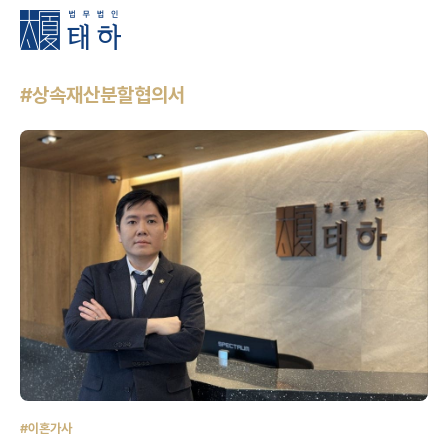
#상속재산분할협의서
#이혼가사