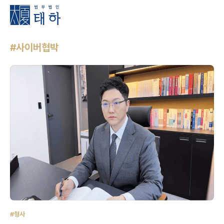
#사이버협박
#형사