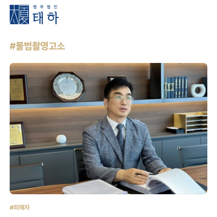
#불법촬영고소
#피해자