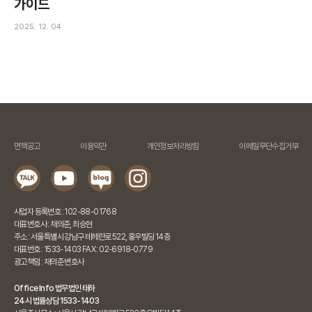
가이드
2025. 12. 04
면책공고
이용약관
개인정보처리방침
이메일무단수집거부
사업자 등록번호 : 102-88-01768
대표변호사 : 채의준, 최승현
주소 : 서울특별시 강남구 테헤란로 522, 홍우빌딩 14층
대표번호 : 1533-1403 FAX : 02-6918-0779
광고책임 : 채의준 변호사
Office Info 법무법인 태하
24시 법률상담 1533-1403