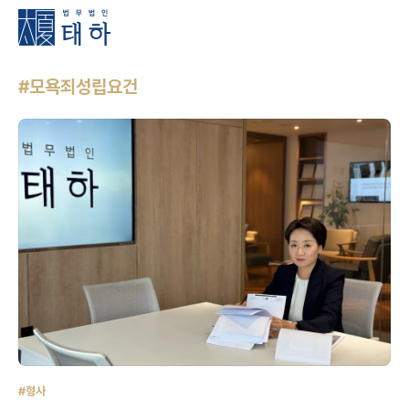
#모욕죄성립요건
#형사