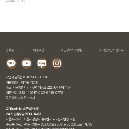
2025. 10. 30
면책공고
이용약관
개인정보처리방침
이메일무단수집거부
사업자 등록번호 : 102-88-01768
대표변호사 : 채의준, 최승현
주소 : 서울특별시 강남구 테헤란로 522, 홍우빌딩 14층
대표번호 : 1533-1403 FAX : 02-6918-0779
광고책임 : 채의준 변호사
Office Info 법무법인 태하
24시 법률상담 1533-1403
서울주사무소 : 서울시 강남구 테헤란로 522 홍우빌딩 14층
수원분사무소 : 수원시 영통구 광교중앙로 266번길 30 그랜드프라자7층