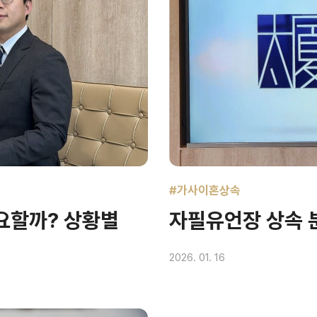
#가사이혼상속
요할까? 상황별
자필유언장 상속 
2026. 01. 16