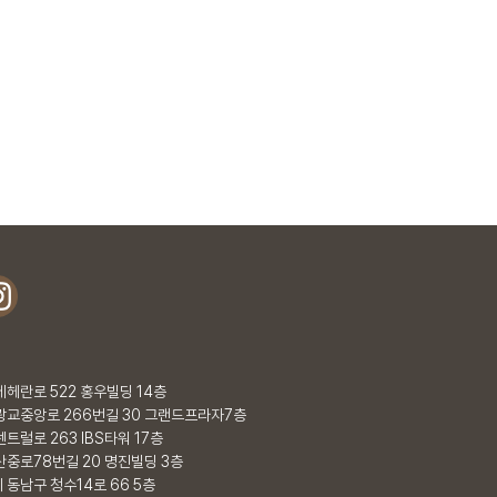
테헤란로 522 홍우빌딩 14층
광교중앙로 266번길 30 그랜드프라자7층
트럴로 263 IBS타워 17층
산중로78번길 20 명진빌딩 3층
 동남구 청수14로 66 5층