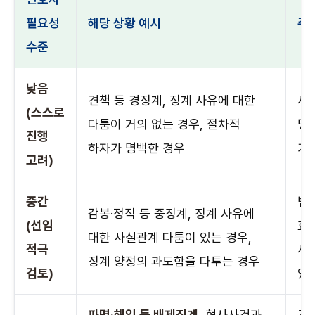
필요성
해당 상황 예시
주
수준
낮음
견책 등 경징계, 징계 사유에 대한
사
(스스로
다툼이 거의 없는 경우, 절차적
명
진행
하자가 명백한 경우
가
고려)
중간
법
감봉·정직 등 중징계, 징계 사유에
(선임
효
대한 사실관계 다툼이 있는 경우,
적극
서
징계 양정의 과도함을 다투는 경우
검토)
있
파면·해임 등 배제징계
, 형사사건과
교