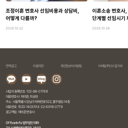
조정이혼 변호사 선임비용과 상담비,
이혼소송 변호사,
어떻게 다를까?
단계별 선임시기
2025.10.22
2025.10.28
면책공고
이용약관
개인정보처리방침
이메일무단수집거부
사업자 등록번호 : 102-88-01768
대표변호사 : 채의준, 최승현
주소 : 서울특별시 강남구 테헤란로 522, 홍우빌딩 14층
대표번호 : 1533-1403 FAX : 02-6918-0779
광고책임 : 채의준 변호사
Office Info 법무법인 태하
24시 법률상담 1533-1403