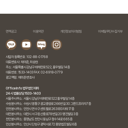
면책공고
이용약관
개인정보처리방침
이메일무단수집거부
사업자 등록번호 : 102-88-01768
대표변호사 : 채의준, 최승현
주소 : 서울특별시 강남구 테헤란로 522, 홍우빌딩 14층
대표번호 : 1533-1403 FAX : 02-6918-0779
광고책임 : 채의준 변호사
Office Info 법무법인 태하
24시 법률상담 1533-1403
서울주사무소 : 서울시 강남구 테헤란로 522 홍우빌딩 14층
수원분사무소 : 수원시 영통구 광교중앙로 266번길 30 그랜드프라자7층
인천분사무소 : 인천시 연수구 센트럴로 263 IBS타워 17층
대전분사무소 : 대전시 서구 둔산중로78번길 20 명진빌딩 3층
천안분사무소 : 충청남도 천안시 동남구 청수14로 66 5층
안산분사무소 : 안산시 단원구 광덕서로 72 중앙법조빌딩 6층