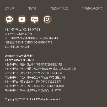
면책공고
이용약관
개인정보처리방침
이메일무단수집거부
사업자 등록번호 : 102-88-01768
대표변호사 : 채의준, 최승현
주소 : 서울특별시 강남구 테헤란로 522, 홍우빌딩 14층
대표번호 : 1533-1403 FAX : 02-6918-0779
광고책임 : 채의준 변호사
Office Info 법무법인 태하
24시 법률상담 1533-1403
서울주사무소 : 서울시 강남구 테헤란로 522 홍우빌딩 14층
수원분사무소 : 수원시 영통구 광교중앙로 266번길 30 그랜드프라자7층
인천분사무소 : 인천시 연수구 센트럴로 263 IBS타워 17층
대전분사무소 : 대전시 서구 둔산중로78번길 20 명진빌딩 3층
천안분사무소 : 충청남도 천안시 동남구 청수14로 66 5층
안산분사무소 : 안산시 단원구 광덕서로 72 중앙법조빌딩 6층
제주분사무소 : 제주시 남광북5길 12 법동빌딩 3층 302호
Copyrightⓒ 2021 TAEHA LAW. all rights reserved.
법무법인 태하 24시간 상담 가능