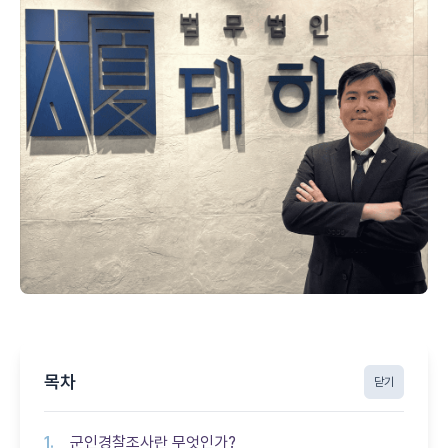
목차
닫기
군인경찰조사란 무엇인가?